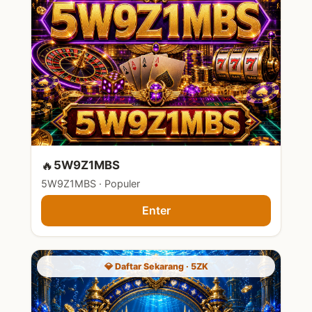
🔥
5W9Z1MBS
5W9Z1MBS · Populer
Enter
💎 Daftar Sekarang · 5ZK