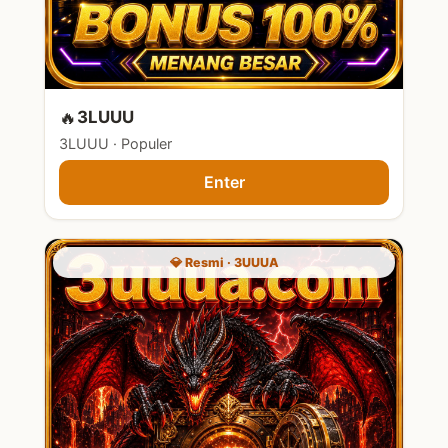
🔥
3LUUU
3LUUU · Populer
Enter
💎 Resmi · 3UUUA