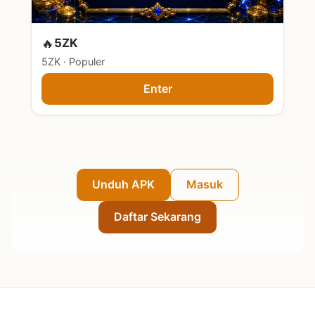
🔥
5ZK
5ZK · Populer
Enter
Unduh APK
Masuk
Daftar Sekarang