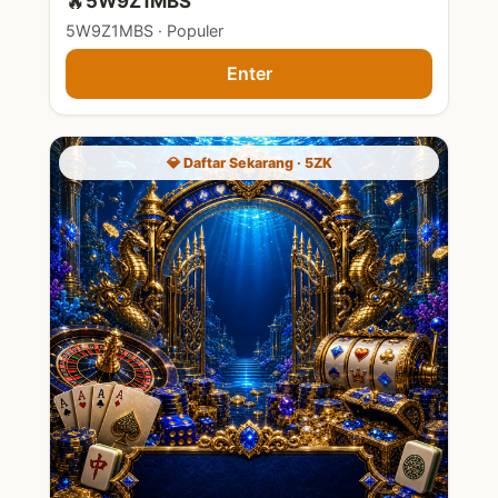
🔥
5W9Z1MBS
5W9Z1MBS · Populer
Enter
💎 Daftar Sekarang · 5ZK