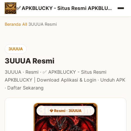
✅ APKBLUCKY - Situs Resmi APKBLUCKY | Download Aplikasi & Login
Beranda
›
All
›
3UUUA Resmi
3UUUA
3UUUA Resmi
3UUUA · Resmi · ✅ APKBLUCKY - Situs Resmi
APKBLUCKY | Download Aplikasi & Login · Unduh APK
· Daftar Sekarang
💎 Resmi · 3UUUA