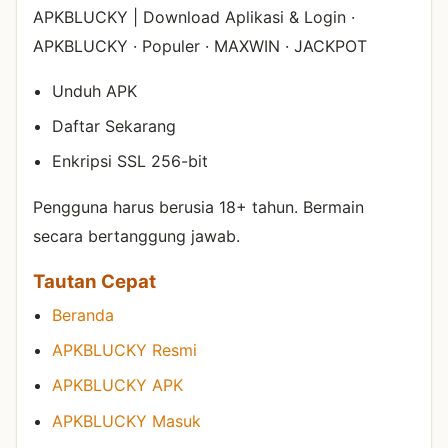
APKBLUCKY | Download Aplikasi & Login ·
APKBLUCKY · Populer · MAXWIN · JACKPOT
Unduh APK
Daftar Sekarang
Enkripsi SSL 256-bit
Pengguna harus berusia 18+ tahun. Bermain
secara bertanggung jawab.
Tautan Cepat
Beranda
APKBLUCKY Resmi
APKBLUCKY APK
APKBLUCKY Masuk