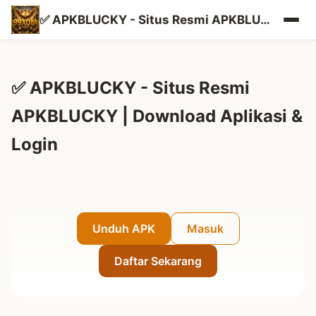
✅ APKBLUCKY - Situs Resmi APKBLUCKY | Download Aplikasi & Login
✅ APKBLUCKY - Situs Resmi
APKBLUCKY | Download Aplikasi &
Login
Unduh APK
Masuk
Daftar Sekarang